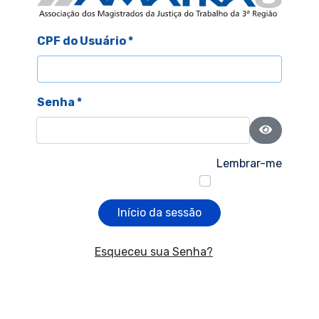
CPF do Usuário
*
Senha
*
Mostrar s
Lembrar-me
Início da sessão
Esqueceu sua Senha?