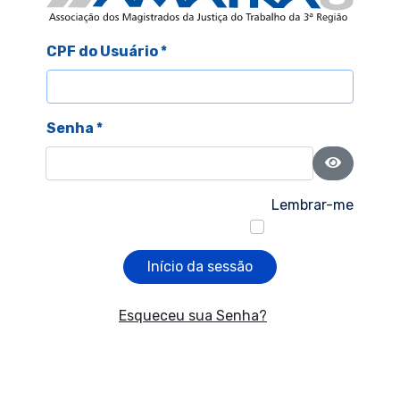
CPF do Usuário
*
Senha
*
Mostrar s
Lembrar-me
Início da sessão
Esqueceu sua Senha?