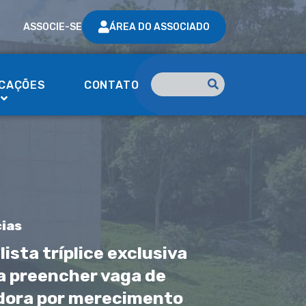
ASSOCIE-SE
ÁREA DO ASSOCIADO
Type 2 or more characte
ICAÇÕES
CONTATO
Pesquisar
cias
lista tríplice exclusiva
a preencher vaga de
ora por merecimento