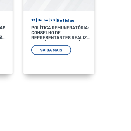
13 | Julho | 23 |
Notícias
29 | Junho 
RAS
POLÍTICA REMUNERATÓRIA:
PESQUIS
CONSELHO DE
AVALIE 
 À
REPRESENTANTES REALIZA
JURÍDIC
REUNIÃO EXTRAORDINÁRIA
ADMINIS
PARA TRATAR DO TEMA
JUSTIÇ
SAIBA MAIS
SAIB