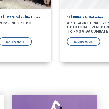
26 | Fevereiro | 25 |
Notícias
17 | Julho | 24 |
Notícias
POSSE NO TRT-MG
ARTESANATO, PALEST
E CARTILHA: EVENTO DO
TRT-MG VISA COMBATE
VIOLÊNCIA CONTRA A
MULHER
SAIBA MAIS
SAIBA MAIS