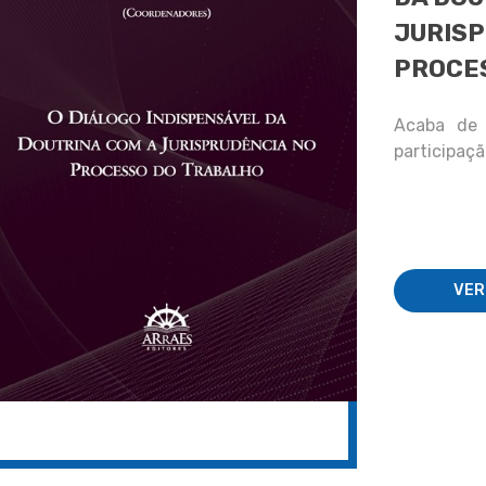
JURISP
PROCE
Acaba de 
participaçã
VER