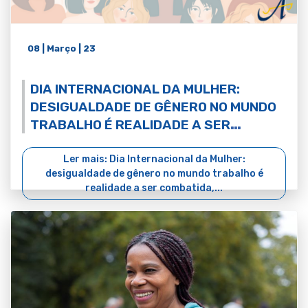
08 | Março | 23
DIA INTERNACIONAL DA MULHER:
DESIGUALDADE DE GÊNERO NO MUNDO
TRABALHO É REALIDADE A SER
COMBATIDA, APONTA ANAMATRA
Ler mais: Dia Internacional da Mulher:
desigualdade de gênero no mundo trabalho é
realidade a ser combatida,...