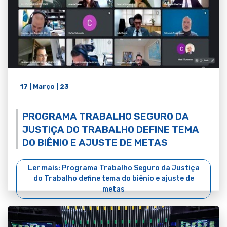
17 | Março | 23
PROGRAMA TRABALHO SEGURO DA
JUSTIÇA DO TRABALHO DEFINE TEMA
DO BIÊNIO E AJUSTE DE METAS
Ler mais: Programa Trabalho Seguro da Justiça
do Trabalho define tema do biênio e ajuste de
metas