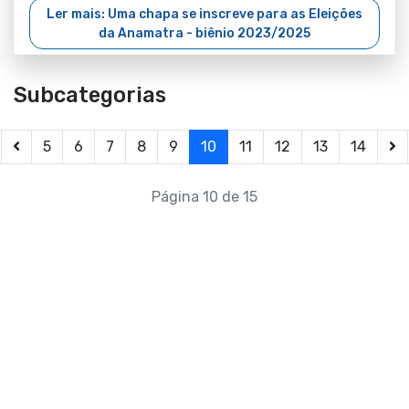
Ler mais: Uma chapa se inscreve para as Eleições
da Anamatra - biênio 2023/2025
Subcategorias
5
6
7
8
9
10
11
12
13
14
Página 10 de 15